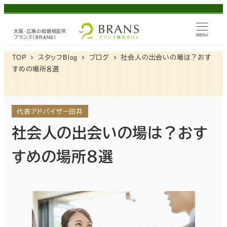
メ
イ
大阪・広島の
結婚相談所
ン
MENU
ブランズ（BRANS）
コ
TOP
スタッフBlog
ブログ
社会人の出会いの場は？おす
ン
すめの場所８選
テ
ン
ツ
代表アドバイザー田井
へ
社会人の出会いの場は？おす
移
すめの場所８選
動