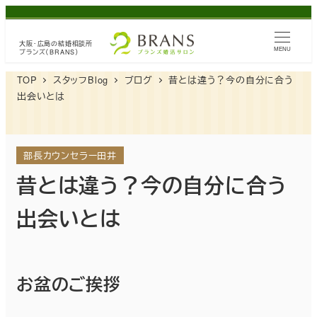
メ
イ
大阪・広島の
結婚相談所
ン
MENU
ブランズ（BRANS）
コ
TOP
スタッフBlog
ブログ
昔とは違う？今の自分に合う
ン
出会いとは
テ
ン
ツ
部長カウンセラー田井
へ
昔とは違う？今の自分に合う
移
出会いとは
動
お盆のご挨拶