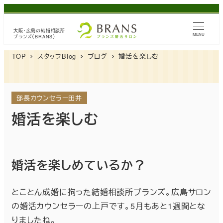
メ
イ
大阪・広島の
結婚相談所
ン
MENU
ブランズ（BRANS）
コ
TOP
スタッフBlog
ブログ
婚活を楽しむ
ン
テ
ン
部長カウンセラー田井
ツ
婚活を楽しむ
へ
移
動
婚活を楽しめているか？
とことん成婚に拘った結婚相談所ブランズ。広島サロン
の婚活カウンセラーの上戸です。5月もあと1週間とな
りましたね。