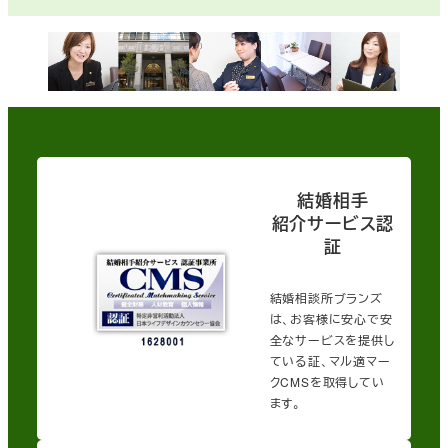
結婚相手
紹介サービス認
証
結婚相談所ブランズ
は、お客様に安心で安
全なサービスを提供し
ている証、マル適マー
クCMSを取得してい
ます。