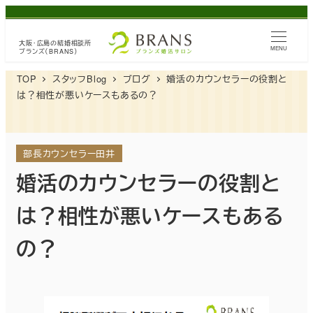
メ
イ
大阪・広島の
結婚相談所
ン
MENU
ブランズ（BRANS）
コ
TOP
スタッフBlog
ブログ
婚活のカウンセラーの役割と
ン
は？相性が悪いケースもあるの？
テ
ン
ツ
部長カウンセラー田井
へ
婚活のカウンセラーの役割と
移
は？相性が悪いケースもある
動
の？