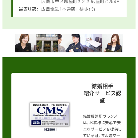
広島市中区紙屋町2-2-2
紙屋町ビル4F
最寄り駅：
広島電鉄「本通駅」
徒歩1分
結婚相手
紹介サービス認
証
結婚相談所ブランズ
は、お客様に安心で安
全なサービスを提供し
ている証、マル適マー