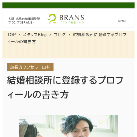
メ
イ
大阪・広島の
結婚相談所
ン
MENU
ブランズ（BRANS）
コ
TOP
スタッフBlog
ブログ
結婚相談所に登録するプロフ
ン
ィールの書き方
テ
ン
ツ
部長カウンセラー田井
へ
結婚相談所に登録するプロフ
移
ィールの書き方
動