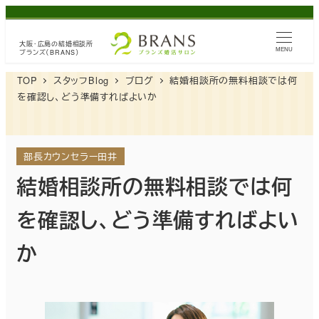
メ
イ
大阪・広島の
結婚相談所
ン
MENU
ブランズ（BRANS）
コ
TOP
スタッフBlog
ブログ
結婚相談所の無料相談では何
ン
を確認し、どう準備すればよいか
テ
ン
ツ
部長カウンセラー田井
へ
結婚相談所の無料相談では何
移
を確認し、どう準備すればよい
動
か