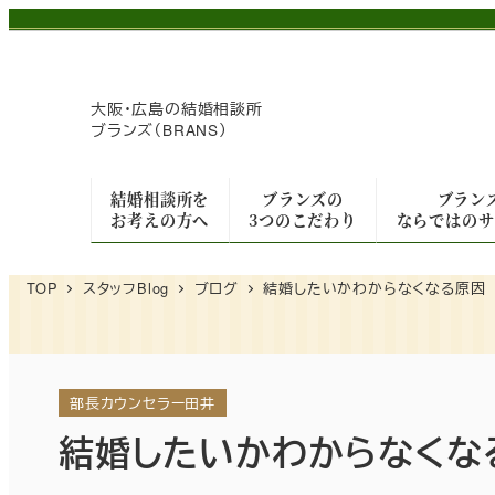
メ
イ
ン
大阪・広島の
結婚相談所
コ
ブランズ（BRANS）
ン
テ
結婚相談所を
ブランズの
ブラン
ン
お考えの方へ
3つのこだわり
ならではのサ
ツ
へ
TOP
スタッフBlog
ブログ
結婚したいかわからなくなる原因
移
動
部長カウンセラー田井
結婚したいかわからなくな