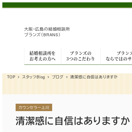
メ
イ
ン
大阪・広島の
結婚相談所
コ
ブランズ（BRANS）
ン
テ
結婚相談所を
ブランズの
ブラン
ン
お考えの方へ
3つのこだわり
ならではのサ
ツ
へ
TOP
スタッフBlog
ブログ
清潔感に自信はありますか
移
動
カウンセラー上川
清潔感に自信はありますか