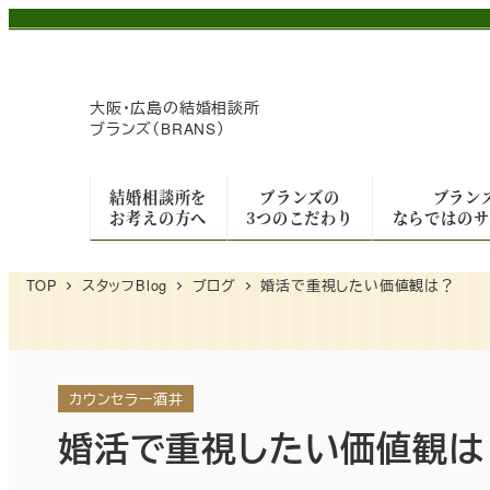
メ
イ
ン
大阪・広島の
結婚相談所
コ
ブランズ（BRANS）
ン
テ
結婚相談所を
ブランズの
ブラン
ン
お考えの方へ
3つのこだわり
ならではのサ
ツ
へ
TOP
スタッフBlog
ブログ
婚活で重視したい価値観は？
移
動
カウンセラー酒井
婚活で重視したい価値観は