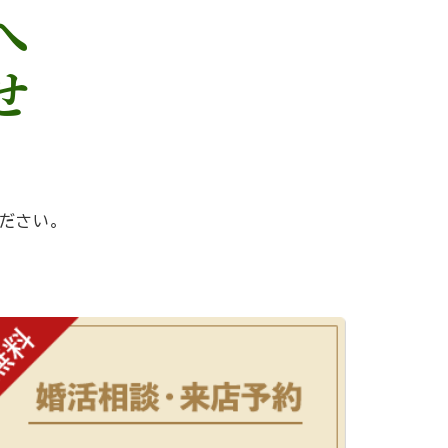
へ
せ
ださい。