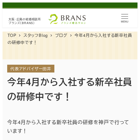
メ
イ
大阪・広島の
結婚相談所
ン
MENU
ブランズ（BRANS）
コ
TOP
スタッフBlog
ブログ
今年4月から入社する新卒社員
ン
の研修中です！
テ
ン
ツ
代表アドバイザー田井
へ
今年4月から入社する新卒社員
移
の研修中です！
動
今年4月から入社する新卒社員の研修を神戸で行って
います！