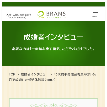
メ
イ
大阪・広島の
結婚相談所
ン
MENU
ブランズ（BRANS）
コ
ン
成婚者インタビュー
テ
ン
必要なのは「一歩踏み出す勇気」ただそれだけでした。
ツ
へ
移
動
TOP
成婚者インタビュー
40代前半男性会社員が2年6ヶ
月で成婚した婚活体験談（1887）