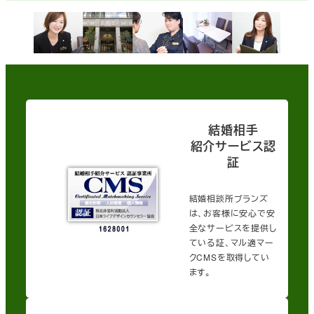
結婚相手
紹介サービス認
証
結婚相談所ブランズ
は、お客様に安心で安
全なサービスを提供し
ている証、マル適マー
クCMSを取得してい
ます。