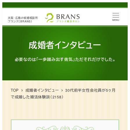
メ
イ
大阪・広島の
結婚相談所
ン
MENU
ブランズ（BRANS）
コ
ン
成婚者インタビュー
テ
ン
必要なのは「一歩踏み出す勇気」ただそれだけでした。
ツ
へ
移
動
TOP
成婚者インタビュー
30代前半女性会社員が5ヶ月
で成婚した婚活体験談（2158）