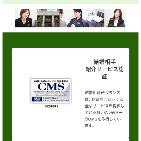
結婚相手
紹介サービス認
証
結婚相談所ブランズ
は、お客様に安心で安
全なサービスを提供し
ている証、マル適マー
クCMSを取得してい
ます。