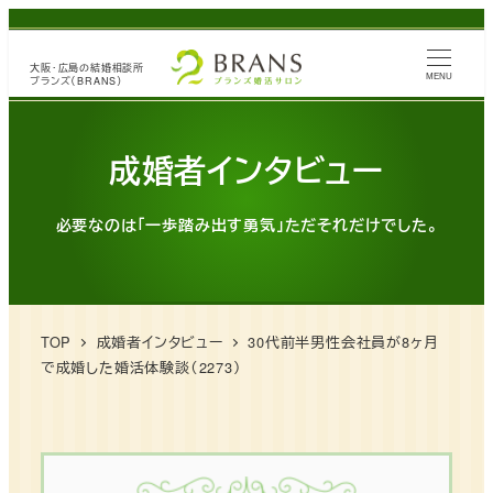
メ
イ
大阪・広島の
結婚相談所
ン
MENU
ブランズ（BRANS）
コ
ン
成婚者インタビュー
テ
ン
必要なのは「一歩踏み出す勇気」ただそれだけでした。
ツ
へ
移
動
TOP
成婚者インタビュー
30代前半男性会社員が8ヶ月
で成婚した婚活体験談（2273）