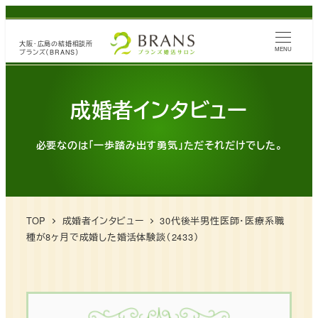
メ
イ
大阪・広島の
結婚相談所
ン
MENU
ブランズ（BRANS）
コ
ン
成婚者インタビュー
テ
ン
必要なのは「一歩踏み出す勇気」ただそれだけでした。
ツ
へ
移
動
TOP
成婚者インタビュー
30代後半男性医師・医療系職
種が8ヶ月で成婚した婚活体験談（2433）