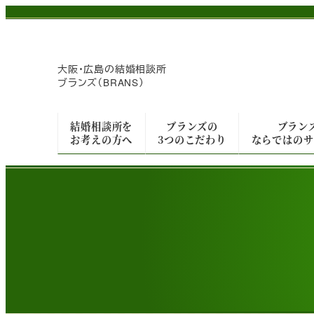
メ
イ
ン
大阪・広島の
結婚相談所
コ
ブランズ（BRANS）
ン
テ
結婚相談所を
ブランズの
ブラン
ン
お考えの方へ
3つのこだわり
ならではのサ
ツ
へ
移
動