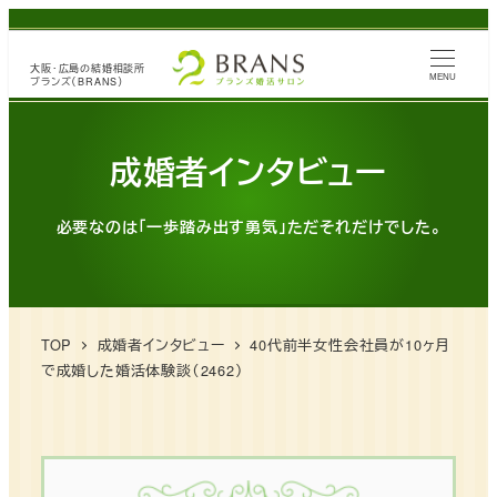
メ
イ
大阪・広島の
結婚相談所
ン
MENU
ブランズ（BRANS）
コ
ン
成婚者インタビュー
テ
ン
必要なのは「一歩踏み出す勇気」ただそれだけでした。
ツ
へ
移
動
TOP
成婚者インタビュー
40代前半女性会社員が10ヶ月
で成婚した婚活体験談（2462）