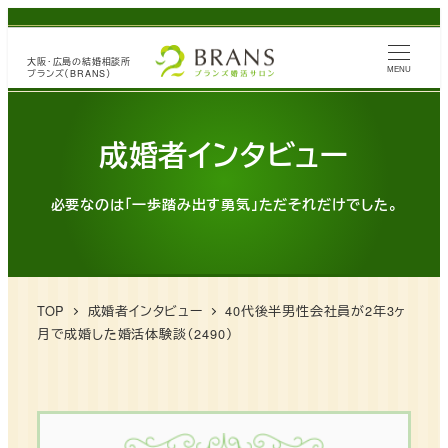
メ
イ
大阪・広島の
結婚相談所
ン
MENU
ブランズ（BRANS）
コ
ン
成婚者インタビュー
テ
ン
必要なのは「一歩踏み出す勇気」ただそれだけでした。
ツ
へ
移
動
TOP
成婚者インタビュー
40代後半男性会社員が2年3ヶ
月で成婚した婚活体験談（2490）