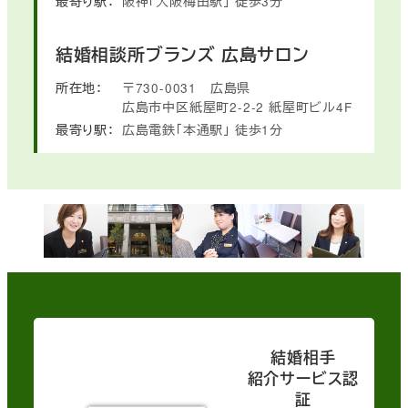
最寄り駅：
阪神「大阪梅田駅」
徒歩3分
結婚相談所ブランズ
広島サロン
所在地：
〒730-0031
広島県
広島市中区紙屋町2-2-2
紙屋町ビル4F
最寄り駅：
広島電鉄「本通駅」
徒歩1分
結婚相手
紹介サービス認
証