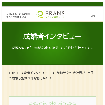
メ
イ
大阪・広島の
結婚相談所
ン
MENU
ブランズ（BRANS）
コ
ン
成婚者インタビュー
テ
ン
必要なのは「一歩踏み出す勇気」ただそれだけでした。
ツ
へ
移
動
TOP
成婚者インタビュー
40代前半女性会社員が5ヶ月
で成婚した婚活体験談（2631）