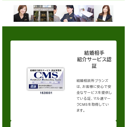
結婚相手
紹介サービス認
証
結婚相談所ブランズ
は、お客様に安心で安
全なサービスを提供し
ている証、マル適マー
クCMSを取得してい
ます。