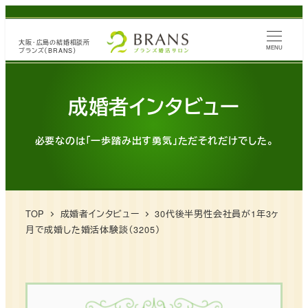
メ
イ
大阪・広島の
結婚相談所
ン
MENU
ブランズ（BRANS）
コ
ン
成婚者インタビュー
テ
ン
必要なのは「一歩踏み出す勇気」ただそれだけでした。
ツ
へ
移
動
TOP
成婚者インタビュー
30代後半男性会社員が1年3ヶ
月で成婚した婚活体験談（3205）