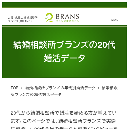
メ
イ
大阪・広島の
結婚相談所
ン
MENU
ブランズ（BRANS）
コ
ン
結婚相談所ブランズの20代
テ
ン
婚活データ
ツ
へ
移
動
TOP
結婚相談所ブランズの年代別婚活データ
結婚相談
所ブランズの20代婚活データ
20代から結婚相談所で婚活を始める方が増えてい
ます。このページでは、結婚相談所ブランズで実際
に成婚した20代会員のデータと成婚インタビューを