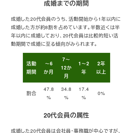
成婚までの期間
成婚した20代会員のうち、活動開始から1年以内に
成婚した方が約8割を占めています。半数近くは半
年以内に成婚しており、20代会員は比較的短い活
動期間で成婚に至る傾向がみられます。
7～
活動
～6
1～2
2年
12か
期間
か月
年
以上
月
47.8
34.8
17.4
割合
0%
%
%
%
20代会員の属性
成婚した20代会員は会社員・事務職が中心ですが、