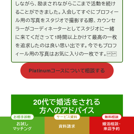
しながら、励まされながらここまで活動を続け
ることができました。入会してすぐにプロフィー
ル用の写真をスタジオで撮影する際、カウンセ
ラーがコーディネーターとしてスタジオに一緒
に来てくださって1時間以上かけて最高の一枚
を追求したのは良い思い出です。今でもプロフ
ィール用の写真はお気に入りの一枚です。
Platinumコースについて相談する
20代で婚活をされる
方へのアドバイス
お相手診断
サービス資料
無料相談
お試し
婚活相談・
資料請求
マッチング
来店予約
20代で婚活される方には、
「積極的に沢山の方とお