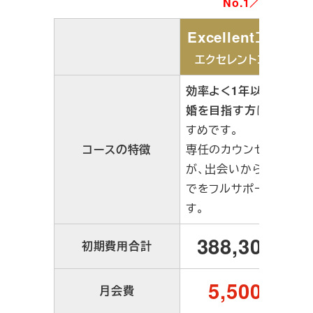
No.1／
Excellentコース
エクセレントコース
効率よく1年以内の成
婚を目指す方
におす
すめです。
コースの特徴
専任のカウンセラー
が、出会いから成婚ま
でをフルサポートしま
す。
388,300
初期費用合計
円
5,500
月会費
円