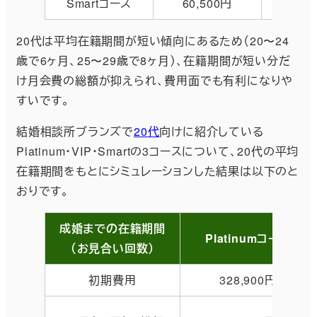
Smartコース
60,500円
16,
20代は平均在籍期間が短い傾向にあるため（20〜24
歳で6ヶ月、25〜29歳で8ヶ月）、在籍期間が短い分だ
け月会費の総額が抑えられ、費用面でも有利になりや
すいです。
結婚相談所ブランズで
20代
向けに紹介している
Platinum・VIP・Smartの3コースについて、20代の平均
在籍期間をもとにシミュレーションした結果は以下のと
おりです。
成婚までの在籍期間
Platinumコース
（お見合い回数）
初期費用
328,900円