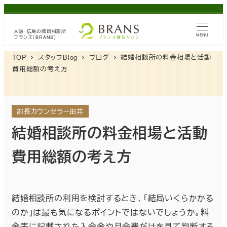
メ
イ
大阪・広島の
結婚相談所
ン
MENU
ブランズ（BRANS）
コ
TOP
スタッフBlog
ブログ
結婚相談所の料金相場と活動
ン
費用総額の考え方
テ
ン
ツ
部長カウンセラー田井
へ
結婚相談所の料金相場と活動
移
費用総額の考え方
動
結婚相談所の利用を検討するとき、「結局いくらかかる
のか」は最も気になるポイントではないでしょうか。料
金表に記載された入会金や月会費だけを見て判断する